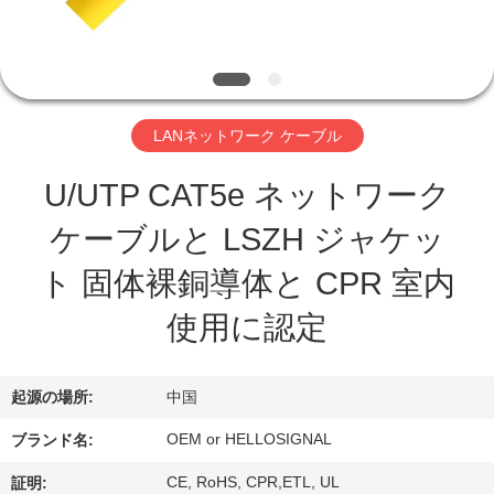
達
に
つ
い
LANネットワーク ケーブル
て
U/UTP CAT5e ネットワーク
ケーブルと LSZH ジャケッ
工
ト 固体裸銅導体と CPR 室内
場
使用に認定
旅
行
起源の場所:
中国
OEM or HELLOSIGNAL
ブランド名:
品
CE, RoHS, CPR,ETL, UL
証明: