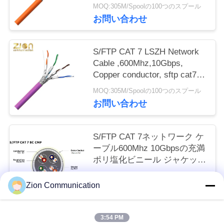
ethernet cable, cat7 lan cable
MOQ:305M/Spoolの100つのスプール
NO 7112402
い
お問い合わせ
引
S/FTP CAT 7 LSZH Network
Cable ,600Mhz,10Gbps,
用
Copper conductor, sftp cat7
ethernet cable, cat7 lan cable
を
MOQ:305M/Spoolの100つのスプール
NO 7112406
お問い合わせ
要
求
S/FTP CAT 7ネットワーク ケ
ーブル600Mhz 10Gbpsの充満
し
ポリ塩化ビニール ジャケット
な
7112405
MOQ:305M/Spoolの100つのスプール
Zion Communication
お問い合わせ
さ
い
3:54 PM