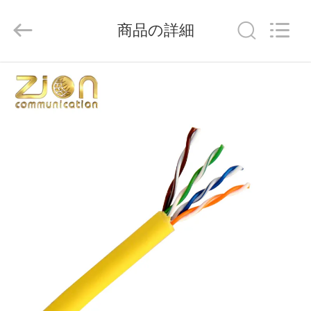
Copyright
©
2015
商品の詳細
-
2026
HANGZHOU
ZION
COMMUNICATION
家
CO.,
LTD.
All
Rights
Reserved.
プ
ロ
ダ
ク
ト
私