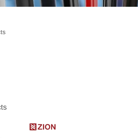
ts
ts