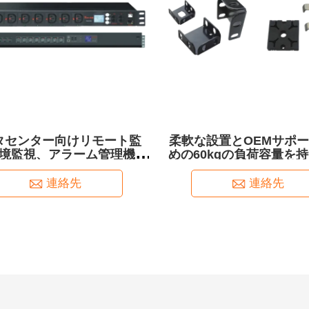
タセンター向けリモート監
柔軟な設置とOEMサポ
境監視、アラーム管理機能
めの60kgの負荷容量を持
えたスマートラックPDU
マウント支架
連絡先
連絡先