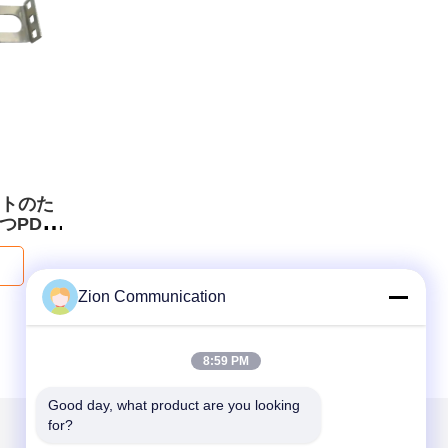
ートのた
つPDU
Zion Communication
8:59 PM
Good day, what product are you looking 
for?