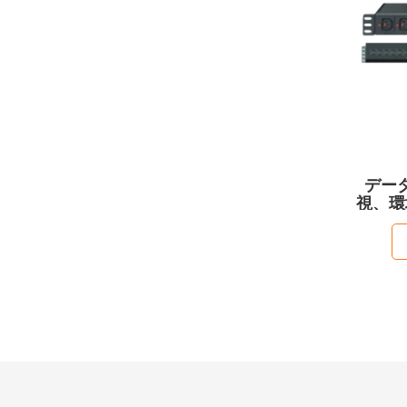
デー
視、環
を備