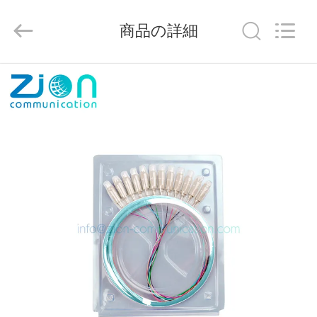
Copyright
©
2015
商品の詳細
-
2026
HANGZHOU
ZION
COMMUNICATION
家
CO.,
LTD.
All
Rights
Reserved.
プ
ロ
ダ
ク
ト
私