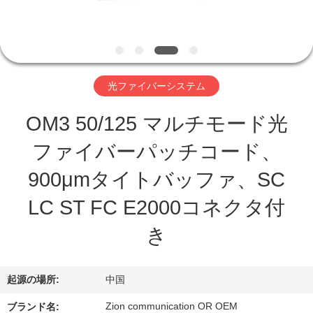
達
に
つ
い
光ファイバーシステム
て
OM3 50/125 マルチモード光
ファイバーパッチコード、
工
900μmタイトバッファ、SC
場
LC ST FC E2000コネクタ付
旅
き
行
起源の場所:
中国
品
Zion communication OR OEM
ブランド名: