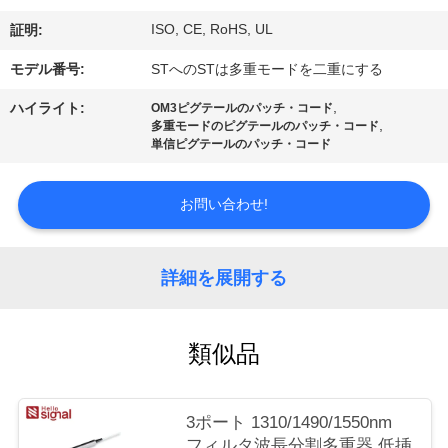
質
ISO, CE, RoHS, UL
証明:
管
モデル番号:
STへのSTは多重モードを二重にする
理
,
ハイライト:
OM3ピグテールのパッチ・コード
,
多重モードのピグテールのパッチ・コード
単信ピグテールのパッチ・コード
私
達
お問い合わせ!
に
連
詳細を展開する
絡
類似品
し
な
3ポート 1310/1490/1550nm
さ
フィルタ波長分割多重器 低挿