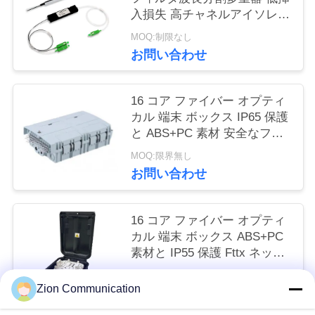
入損失 高チャネルアイソレー
い
ション エポキシフリー光パス
MOQ:制限なし
お問い合わせ
引
用
16 コア ファイバー オプティ
カル 端末 ボックス IP65 保護
を
と ABS+PC 素材 安全なファ
イバー管理
要
MOQ:限界無し
お問い合わせ
求
し
16 コア ファイバー オプティ
カル 端末 ボックス ABS+PC
な
素材と IP55 保護 Fttx ネット
さ
ワーク
MOQ:限界無し
Zion Communication
お問い合わせ
い