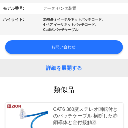
質
モデル番号:
データ センタ装置
管
,
ハイライト:
250MHz イーテルネットパッチコード
理
,
4 ペア イーサネットパッチコード
Cat6のパッチケーブル
私
お問い合わせ!
達
に
詳細を展開する
連
類似品
絡
し
CAT6 360度ステレオ回転付き
な
のパッチケーブル 横断した赤
銅導体と金付接触器
さ