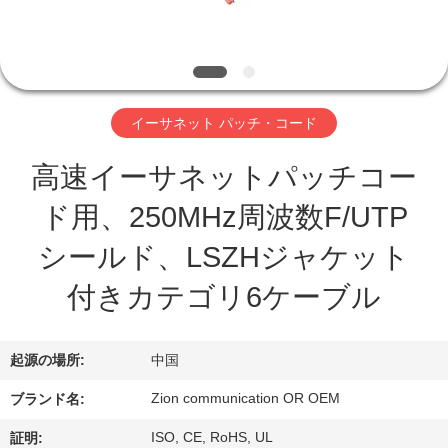
達
に
つ
い
イーサネット パッチ・コード
て
高速イーサネットパッチコー
ド用、250MHz周波数F/UTP
工
シールド、LSZHジャケット
場
付きカテゴリ6ケーブル
旅
行
起源の場所:
中国
Zion communication OR OEM
ブランド名:
品
ISO, CE, RoHS, UL
証明: