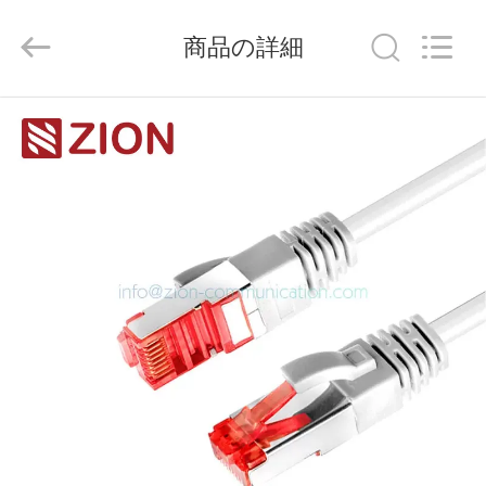
Copyright
©
2015
商品の詳細
-
2026
HANGZHOU
ZION
COMMUNICATION
家
CO.,
LTD.
All
Rights
Reserved.
プ
ロ
ダ
ク
ト
私