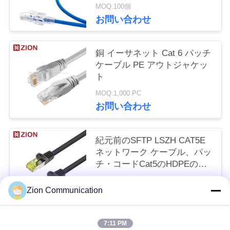
MOQ:100個
い
お問い合わせ
引
銅 イーサネット Cat 6 パッチ
ケーブル PE アウトジャケッ
用
ト
を
MOQ:1,000 PC
お問い合わせ
要
求
紀元前のSFTP LSZH CAT5E
ネットワーク ケーブル、パッ
し
チ・コードCat5のHDPEの絶
な
縁材
MOQ:10のKM
Zion Communication
お問い合わせ
さ
い
7:11 PM