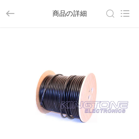
Copyright
©
2015
商品の詳細
-
2026
HANGZHOU
ZION
COMMUNICATION
家
CO.,
LTD.
All
Rights
Reserved.
プ
ロ
ダ
ク
ト
私