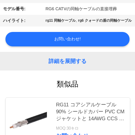
質
モデル番号:
RG6 CATVの同軸ケーブルの直接埋葬
管
,
ハイライト:
rg11 同軸ケーブル
rg6 クォードの盾の同軸ケーブル
理
お問い合わせ!
私
達
詳細を展開する
に
類似品
連
絡
RG11 コアシアルケーブル
し
90% シールドカバー PVC CM
ジャケットと 14AWG CCS ケ
な
ーブル
MOQ:30キロ
さ