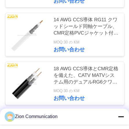
お問い合わせ
い
14 AWG CCS導体 RG11 クワ
ッドシールド同軸ケーブル、
引
CMR定格PVCジャケット付
用
き、CATV用
MOQ:30 の KM
お問い合わせ
を
要
18 AWG CCS導体とCMR定格
求
を備えた、CATV MATVシス
テム用のデュアルRG6クワッ
し
ドシールド同軸ケーブル
MOQ:30 の KM
な
お問い合わせ
さ
Zion Communication
人気カテゴリ
い
すべて