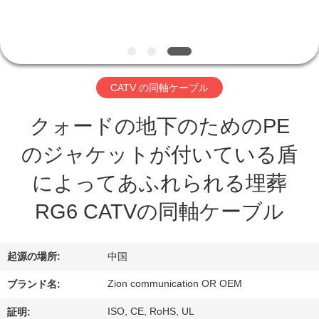
達
に
つ
い
CATV の同軸ケーブル
て
クォードの地下のためのPE
のジャケットが付いている盾
工
によってあふれられる埋葬
場
RG6 CATVの同軸ケーブル
旅
行
起源の場所:
中国
Zion communication OR OEM
ブランド名:
品
ISO, CE, RoHS, UL
証明: